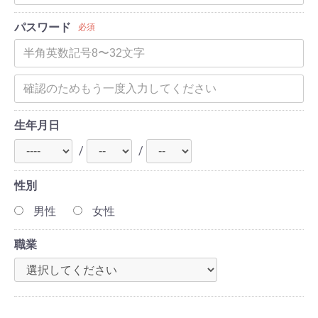
パスワード
必須
生年月日
/
/
性別
男性
女性
職業