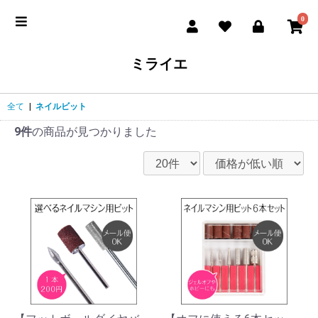
0
ミライエ
全て
|
ネイルビット
9件
の商品が見つかりました