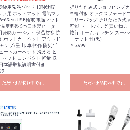
寝袋用発熱パッド 10秒速暖
折りたたみ式ショッピングカ
ラフ用 ホットマット 電気マッ
車輪付き オックスフォード生
96*63cm USB給電 電熱マット
ロリーバッグ 折りたたみ式 
階温度調整 5つ日本製ヒーター
可能 トートバッグ 買い物カ
用発熱カーペット 保温防寒 抗
旅行 ホーム キッチン スー
臭 ホットカーペット アウトド
ーケット用 (黒)
ャンプ/登山/車中泊/防災/自
￥5,999
 ヒートカーペット 洗える ヒ
ーマット コンパクト 軽量 収
 日本語取扱説明書付き
99
ただいま品切れ中です。
ただいま品切れ中です。