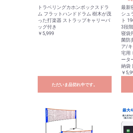
トラベリングカホンボックスドラ
最新
ム フラットハンドドラム 樹木が茂
シュ
った打楽器 ストラップキャリーバ
ト 1
ッグ付き
3段
￥5,999
寝袋
菌防
ア/キ
宅用
ータ
納袋
￥5,9
ただいま品切れ中です。