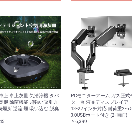
卓上 卓上灰皿 気清浄機 タバ
PCモニターアーム ガス圧式
脱臭機 除菌機能 超強い吸引力
ター台 液晶ディスプレイア
煙所 逆流 煙 吸い込む 脱臭
13-27インチ対応 耐荷重2-6.5
3.0USBポート付き (2-画面)
45
￥6,399