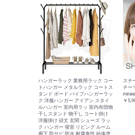
ハンガーラック 業務用ラック コー
スチ
トハンガー メタルラック コートス
チー
タンド ボード パイプハンガーラッ
mirai
ク 洋服ハンガー アイアン スタイ
￥5,9
ルハンガー 室内用ラッ 室内布団物
干しスタンド 物干し コート掛け
洋服掛け 頑丈 玄関 シューズ ラッ
ク ハンガー 寝室 リビング ルーム
廊下 防サビ 防水 耐腐食性 紛体塗