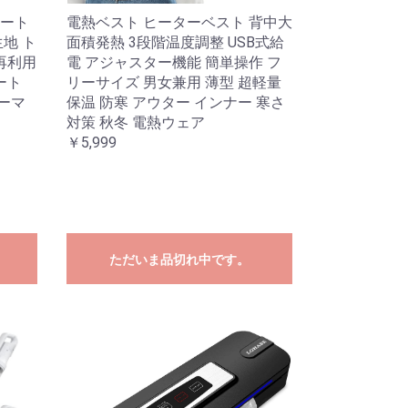
ート
電熱ベスト ヒーターベスト 背中大
地 ト
面積発熱 3段階温度調整 USB式給
再利用
電 アジャスター機能 簡単操作 フ
ート
リーサイズ 男女兼用 薄型 超軽量
パーマ
保温 防寒 アウター インナー 寒さ
対策 秋冬 電熱ウェア
￥5,999
ただいま品切れ中です。