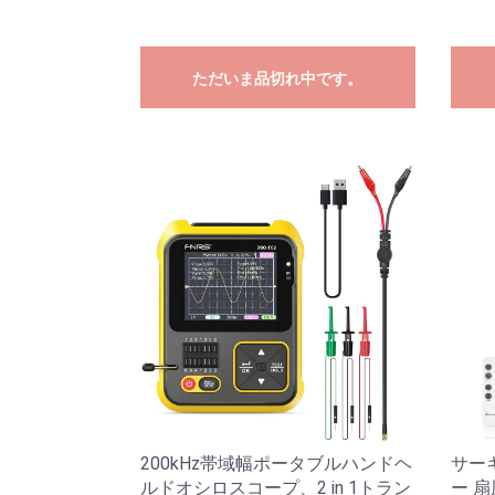
ただいま品切れ中です。
200kHz帯域幅ポータブルハンドヘ
サー
ルドオシロスコープ、2 in 1トラン
ー 扇