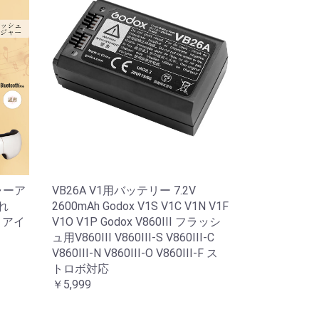
ャーア
VB26A V1用バッテリー 7.2V
れ
2600mAh Godox V1S V1C V1N V1F
ア アイ
V1O V1P Godox V860III フラッシ
ュ用V860III V860III-S V860III-C
V860III-N V860III-O V860III-F ス
トロボ対応
￥5,999