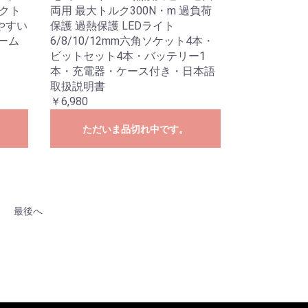
パクト
両用 最大トルク300N・m 過負荷
やすい
保護 過熱保護 LEDライト
リーム
6/8/10/12mm六角ソケット4本・
ビットセット4本・バッテリー1
本・充電器・ケース付き・日本語
取扱説明書
￥6,980
ただいま品切れ中です。
最後へ