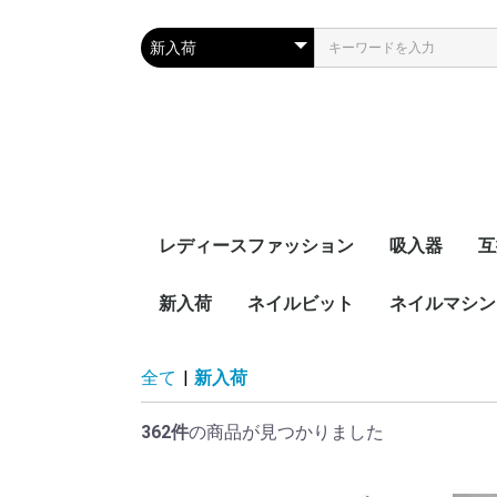
レディースファッション
吸入器
互
新入荷
ネイルビット
ネイルマシン
セットビット
お得なセット
プチトル
ミニット
セ
全て
|
新入荷
362件
の商品が見つかりました