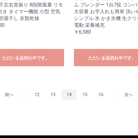
上下左右首振り 8段階風量 リモ
ム ブレンダー 1台7役 コン
付き タイマー機能 小型 空気
大容量 お手入れも簡単 洗い
 部屋干し 衣類乾燥
シンプル 氷 かき氷機 生ク
80
電動 栄養補充
￥6,580
ただいま品切れ中です。
ただいま品切れ中です。
前へ
...
12
13
14
15
16
...
次へ