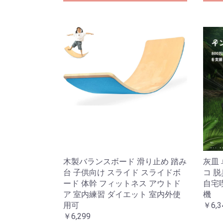
木製バランスボード 滑り止め 踏み
灰皿 
台 子供向け スライド スライドボ
コ 
ード 体幹 フィットネス アウトド
自宅喫
ア 室内練習 ダイエット 室内外使
機
用可
￥6,3
￥6,299