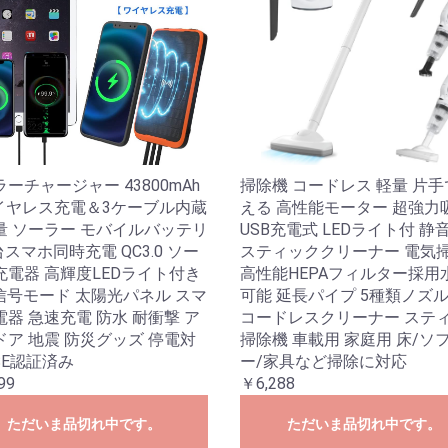
ーチャージャー 43800mAh
掃除機 コードレス 軽量 片
ワイヤレス充電＆3ケーブル内蔵
える 高性能モーター 超強力
量 ソーラー モバイルバッテリ
USB充電式 LEDライト付 静
台スマホ同時充電 QC3.0 ソー
スティッククリーナー 電気
充電器 高輝度LEDライト付き
高性能HEPAフィルター採用
S信号モード 太陽光パネル スマ
可能 延長パイプ 5種類ノズ
器 急速充電 防水 耐衝撃 ア
コードレスクリーナー ステ
ドア 地震 防災グッズ 停電対
掃除機 車載用 家庭用 床/ソ
SE認証済み
ー/家具など掃除に対応
99
￥6,288
ただいま品切れ中です。
ただいま品切れ中です。