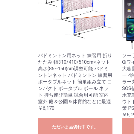
バドミントン用ネット 練習用 折り
ソーラ
たたみ 幅310/410/510cm×ネット
Qi
高さ(86~150)cm調整可能 バドミ
大容
ントンネット バドミントン 練習用
ー 4
ポータブルネット 簡単組み立て コ
ラー
ンパクト ポータブル ボール ネッ
SO
ト 持ち運び簡単 試合用可能 室内
ホ充電
室外 庭＆公園＆体育館などに最適
ウト
￥6,170
策 P
￥6,1
ただいま品切れ中です。