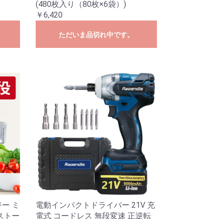
(480枚入り（80枚×6袋）)
￥6,420
ただいま品切れ中です。
ー ミ
電動インパクトドライバー 21V 充
ストー
電式 コードレス 無段変速 正逆転