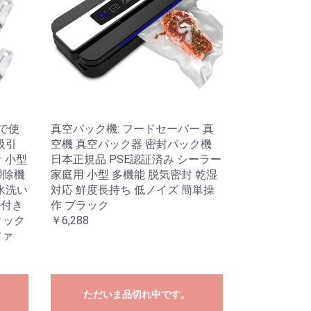
手で使
真空パック機: フードセーバー 真
吸引
空機 真空パック器 密封パック機
音 小型
日本正規品 PSE認証済み シーラー
掃除機
家庭用 小型 多機能 脱気密封 乾湿
水洗い
対応 鮮度長持ち 低ノイズ 簡単操
ル付き
作 ブラック
ィック
￥6,288
ファ
ただいま品切れ中です。