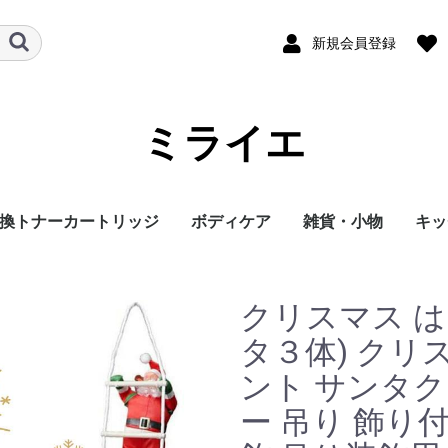
新規会員登録
ミライエ
換トナーカートリッジ
ボディケア
雑貨・小物
キッ
クリスマス 
ラミックビット
タ３体) クリ
ント サンタク
ー 吊り 飾り