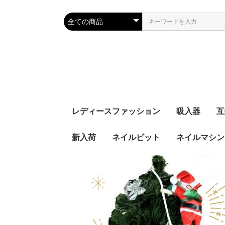
レディースファッション
吸入器
互
新入荷
ネイルビット
ネイルマシン
セットビット
お得なセット
プチトル
ミニット
セ