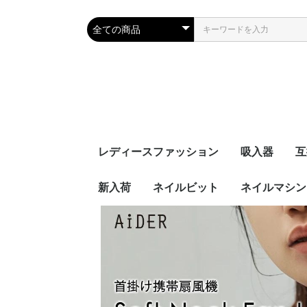
レディースファッション
吸入器
互
新入荷
ネイルビット
ネイルマシン
セットビット
お得なセット
プチトル
ミニット
セ