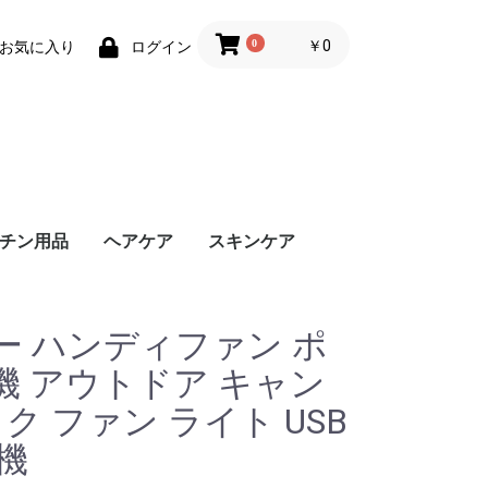
0
￥0
お気に入り
ログイン
チン用品
ヘアケア
スキンケア
ー ハンディファン ポ
機 アウトドア キャン
ク ファン ライト USB
機