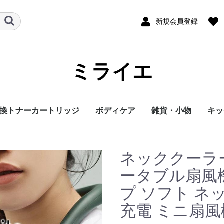
新規会員登録
ミライエ
換トナーカートリッジ
ボディケア
雑貨・小物
キッ
ネッククーラ
ラミックビット
ータブル扇風
プ ソフト ネッ
充電 ミニ扇風