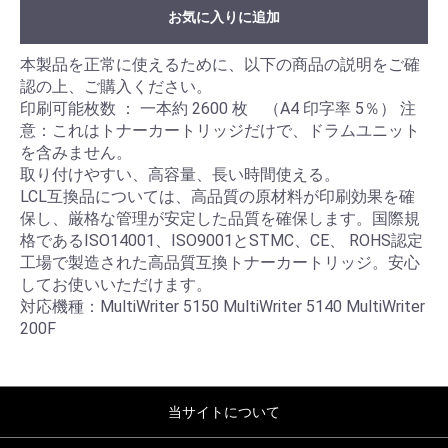
お気に入りに追加
本製品を正常に使えるために、以下の商品の説明をご確
認の上、ご購入ください。
印刷可能枚数 ： 一本約 2600 枚 （A4 印字率 5％） 注
意：これはトナーカートリッジだけで、ドラムユニット
を含みません。
取り付けやすい、高容量、長い時間使える。
LCL互換品については、高品質の原材料が印刷効果を確
保し、厳格な管理が安定した品質を確保します。国際規
格であるISO14001、ISO9001とSTMC、CE、 ROHS認定
工場で製造された高品質互換トナーカートリッジ。安心
してお使いいただけます。
対応機種：MultiWriter 5150 MultiWriter 5140 MultiWriter
200F
当サイトについて